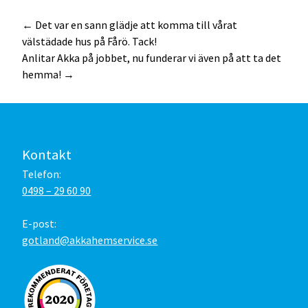
Post
←
Det var en sann glädje att komma till vårat
välstädade hus på Fårö. Tack!
navigation
Anlitar Akka på jobbet, nu funderar vi även på att ta det
hemma!
→
Kontakt
Telefon:
0498 – 29 60 90
E-post:
gotland@akkahemservice.se