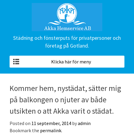
Städning och fönsterputs för privatpersoner och
företag på Gotland.
Klicka här för meny
Kommer hem, nystädat, sätter mig
på balkongen o njuter av både
utsikten o att Akka varit o städat.
Posted on
11 september, 2014
by
admin
Bookmark the
permalink
.