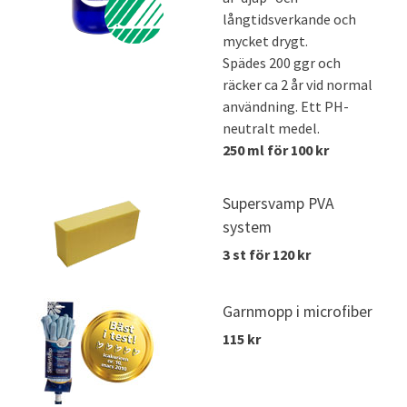
långtidsverkande och
mycket drygt.
Spädes 200 ggr och
räcker ca 2 år vid normal
användning. Ett PH-
neutralt medel.
250 ml för 100 kr
Supersvamp PVA
system
3 st för 120 kr
Garnmopp i microfiber
115 kr