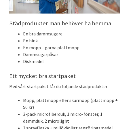
Städprodukter man behöver ha hemma
En bra dammsugare
En hink
En mopp – gärna plattmopp
Dammsugarpåsar
Diskmedel
Ett mycket bra startpaket
Med vårt startpaket får du följande städprodukter
Mopp, plattmopp eller skurmopp (plattmopp +
50 kr)
3-pack microfiberduk, 1 micro-fönster, 1
dammduk, 2 microlight
1 sprayflaska + miljövänligt rengöringsmedel