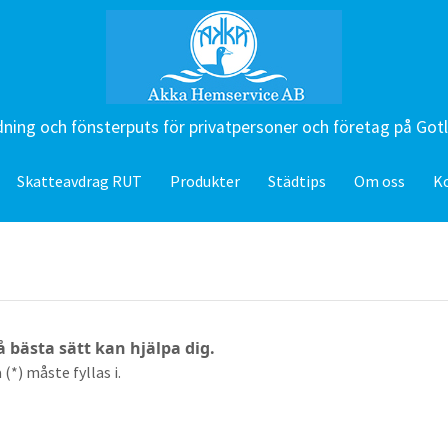
ning och fönsterputs för privatpersoner och företag på Got
Skatteavdrag RUT
Produkter
Städtips
Om oss
K
på bästa sätt kan hjälpa dig.
(*) måste fyllas i.