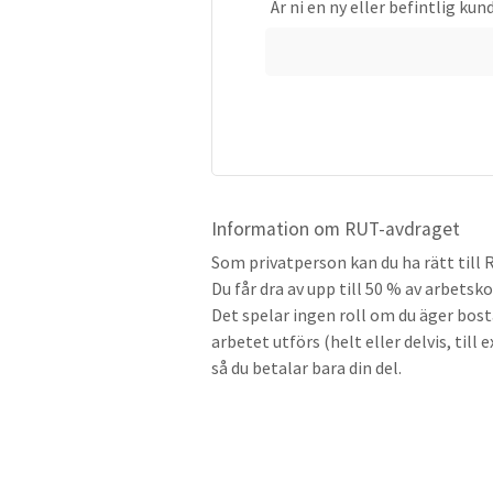
Är ni en ny eller befintlig kun
Information om RUT-avdraget
Som privatperson kan du ha rätt till 
Du får dra av upp till 50 % av arbetsk
Det spelar ingen roll om du äger bosta
arbetet utförs (helt eller delvis, till
så du betalar bara din del.