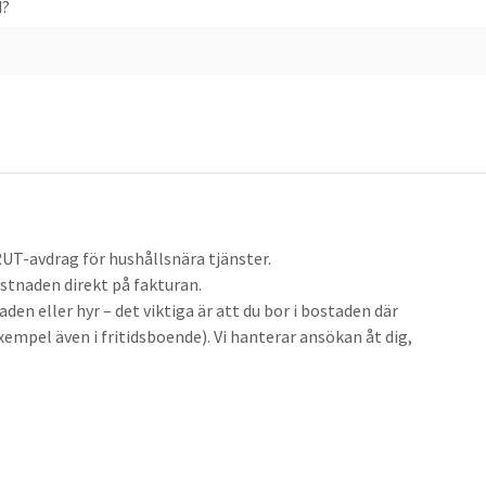
d?
RUT-avdrag för hushållsnära tjänster.
ostnaden direkt på fakturan.
den eller hyr – det viktiga är att du bor i bostaden där
 exempel även i fritidsboende). Vi hanterar ansökan åt dig,