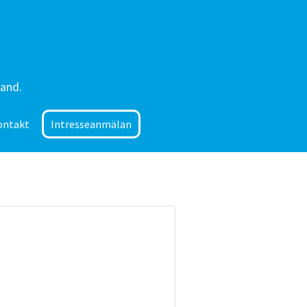
land.
ontakt
Intresseanmälan