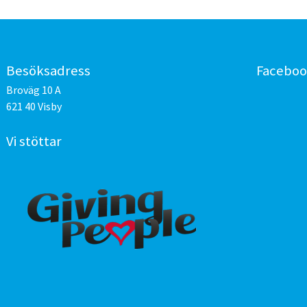
Besöksadress
Facebo
Broväg 10 A
621 40 Visby
Vi stöttar