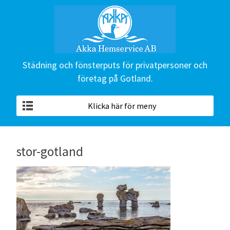
Städning och fönsterputs för privatpersoner och
företag på Gotland.
Klicka här för meny
stor-gotland