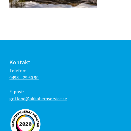
Kontakt
Telefon:
0498 – 29 60 90
E-post:
gotland@akkahemservice.se