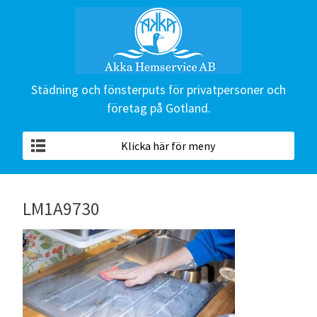
Städning och fönsterputs för privatpersoner och
företag på Gotland.
Klicka här för meny
LM1A9730