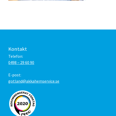
Kontakt
Telefon:
0498 – 29 60 90
E-post:
gotland@akkahemservice.se