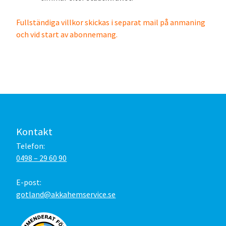
Fullständiga villkor skickas i separat mail på anmaning
och vid start av abonnemang.
Kontakt
Telefon:
0498 – 29 60 90
E-post:
gotland@akkahemservice.se