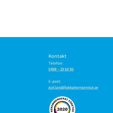
Kontakt
Telefon:
0498 – 29 60 90
E-post:
gotland@akkahemservice.se