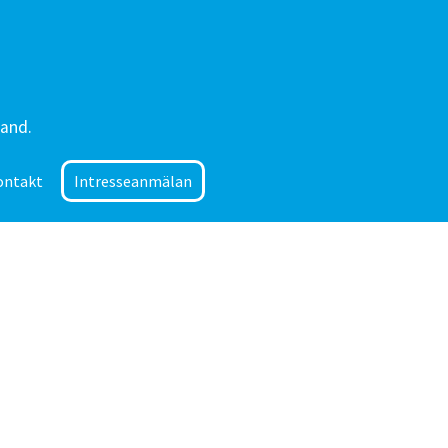
land.
ontakt
Intresseanmälan