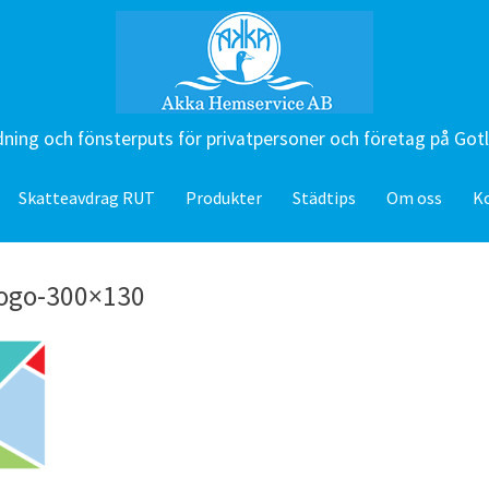
ning och fönsterputs för privatpersoner och företag på Got
Skatteavdrag RUT
Produkter
Städtips
Om oss
K
logo-300×130