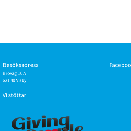
Besöksadress
Facebo
Broväg 10 A
621 40 Visby
Vi stöttar